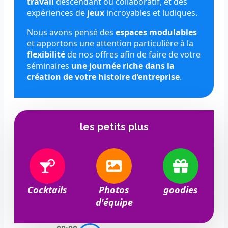
travail
descendant ou collaboratif, et des
expériences de
jeux
incroyables et ludiques.
Nous avons pensé des
espaces modulables
et apportons une attention particulière à la
flexibilité
de nos offres afin de faire de votre
séminaires
une journée riche dans la
création de votre histoire d’entreprise
.
les petits plus
Cocktails
Photos
goodies
d'équipe