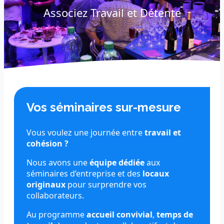
Associez Travail et Détente
Vos séminaires sur-mesure
Vous voulez une journée entre
travail et
cohésion ?
Nous avons une
équipe dédiée
aux
séminaires d’entreprise et des
locaux
originaux
pour surprendre vos
collaborateurs.
Au programme
accueil convivial
,
temps de