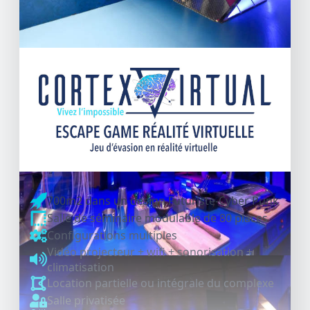
700m2 dans un design Futuriste-Cyber Punk
Salle de séminaire modulable de 80 places
Configurations multiples
Vidéo projecteur + wifi + sonorisation +
climatisation
Location partielle ou intégrale du complexe
Salle privatisée