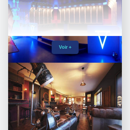
Restauration
Espace Bar
Espace détente
Parking gratuit
cortexvirtual.fr
Voir +