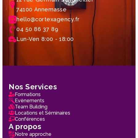
74100 Annemasse
hello@cortexagency.fr
04 50 86 37 89
Lun-Ven 8:00 - 18:00
Nos Services
Formations
Evènements
Team Building
Locations et Séminaires
Conférences
A propos
Notre approche