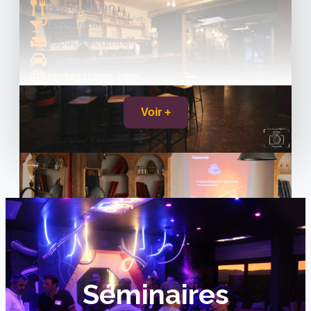
Restauration
Espace Bar
Espace détente
Parking gratuit
cortexscape.com
Voir +
Séminaires