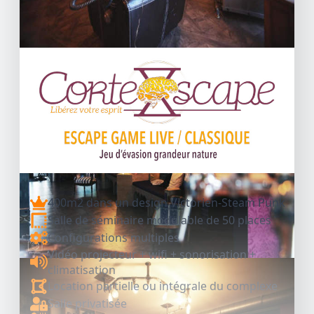
400m2 dans un design Victorien-Steam Punk
Salle de séminaire modulable de 50 places
Configurations multiples
Vidéo projecteur + wifi + sonorisation +
climatisation
Location partielle ou intégrale du complexe
Salle privatisée